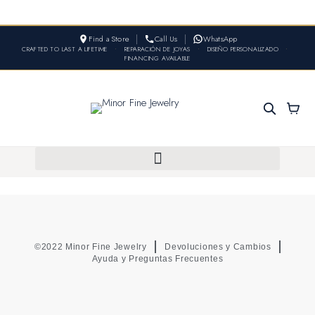
Find a Store
Call Us
WhatsApp
CRAFTED TO LAST A LIFETIME
•
REPARACIÓN DE JOYAS
•
DISEÑO PERSONALIZADO
•
FINANCING AVAILABLE
©2022 Minor Fine Jewelry
Devoluciones y Cambios
Ayuda y Preguntas Frecuentes