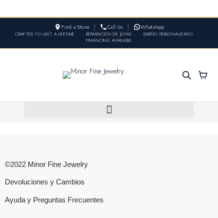
Find a Store
Call Us
WhatsApp
CRAFTED TO LAST A LIFETIME
•
REPARACIÓN DE JOYAS
•
DISEÑO PERSONALIZADO
•
FINANCING AVAILABLE
©2022 Minor Fine Jewelry
Devoluciones y Cambios
Ayuda y Preguntas Frecuentes