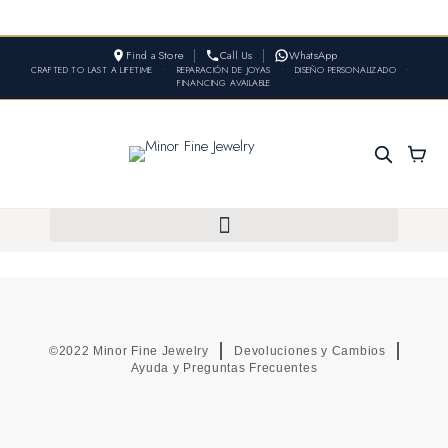
Find a Store
Call Us
WhatsApp
CRAFTED TO LAST A LIFETIME
•
REPARACIÓN DE JOYAS
•
DISEÑO PERSONALIZADO
•
FINANCING AVAILABLE
©2022 Minor Fine Jewelry
Devoluciones y Cambios
Ayuda y Preguntas Frecuentes