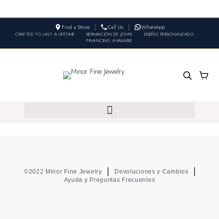
Find a Store
Call Us
WhatsApp
CRAFTED TO LAST A LIFETIME
•
REPARACIÓN DE JOYAS
•
DISEÑO PERSONALIZADO
•
FINANCING AVAILABLE
©2022 Minor Fine Jewelry
Devoluciones y Cambios
Ayuda y Preguntas Frecuentes