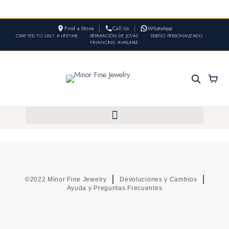
Find a Store
Call Us
WhatsApp
CRAFTED TO LAST A LIFETIME
•
REPARACIÓN DE JOYAS
•
DISEÑO PERSONALIZADO
•
FINANCING AVAILABLE
©2022 Minor Fine Jewelry
Devoluciones y Cambios
Ayuda y Preguntas Frecuentes