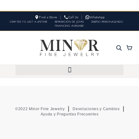
Find a Store
Call Us
WhatsApp
CRAFTED TO LAST A LIFETIME
•
REPARACIÓN DE JOYAS
•
DISEÑO PERSONALIZADO
•
FINANCING AVAILABLE
©2022 Minor Fine Jewelry
Devoluciones y Cambios
Ayuda y Preguntas Frecuentes