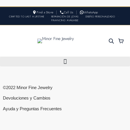
Find a Store
Call Us
WhatsApp
CRAFTED TO LAST A LIFETIME
•
REPARACIÓN DE JOYAS
•
DISEÑO PERSONALIZADO
•
FINANCING AVAILABLE
©2022 Minor Fine Jewelry
Devoluciones y Cambios
Ayuda y Preguntas Frecuentes