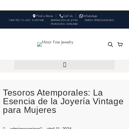
Find a Store
Call Us
WhatsApp
CRAFTED TO LAST A LIFETIME
•
REPARACIÓN DE JOYAS
•
DISEÑO PERSONALIZADO
•
FINANCING AVAILABLE
Tesoros Atemporales: La
Esencia de la Joyería Vintage
para Mujeres
adminnewminor
abril 11, 2024