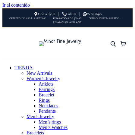
Ir al contenido
Find a Store
Call Us
WhatsApp
CRAFTED TO LAST A LIFETIME
•
REPARACIÓN DE JOYAS
•
DISEÑO PERSONALIZADO
•
FINANCING AVAILABLE
TIENDA
New Arrivals
Women’s Jewelry
Anklets
Earrings
Bracelet
Rings
Necklaces
Pendants
Men’s Jewelry
Men’s rings
Men’s Watches
Bracelets