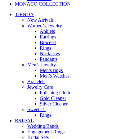
MONACO COLLECTION
TIENDA
New Arrivals
Women’s Jewelry
Anklets
Earrings
Bracelet
Rings
Necklaces
Pendants
Men’s Jewelry
Men’s rings
Men’s Watches
Bracelets
Jewelry Care
Polishing Cloth
Gold Cleaner
Silver Cleaner
Sweet 15
Rings
BRIDAL
Wedding Bands
Engagement Rings
Bridal Sets