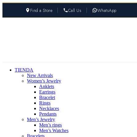
Ir
Find a Store
Call Us
WhatsApp
al
contenido
TIENDA
New Arrivals
Women’s Jewelry
Anklets
Earrings
Bracelet
Rings
Necklaces
Pendants
Men’s Jewelry
Men’s rings
Men’s Watches
Bracelets