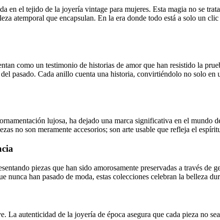
a en el tejido de la joyería vintage para mujeres. Esta magia no se trata 
leza atemporal que encapsulan. En la era donde todo está a solo un clic d
entan como un testimonio de historias de amor que han resistido la prueb
s del pasado. Cada anillo cuenta una historia, convirtiéndolo no solo en 
namentación lujosa, ha dejado una marca significativa en el mundo de la
ezas no son meramente accesorios; son arte usable que refleja el espíri
ncia
presentando piezas que han sido amorosamente preservadas a través de g
e nunca han pasado de moda, estas colecciones celebran la belleza dura
ve. La autenticidad de la joyería de época asegura que cada pieza no sea