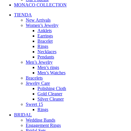
MONACO COLLECTION
TIENDA
New Arrivals
Women’s Jewelry
Anklets
Earrings
Bracelet
Rings
Necklaces
Pendants
Men’s Jewelry
Men’s rings
Men’s Watches
Bracelets
Jewelry Care
Polishing Cloth
Gold Cleaner
Silver Cleaner
Sweet 15
Rings
BRIDAL
Wedding Bands
Engagement Rings
Bridal Sets