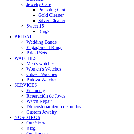
Jewelry Care
Polishing Cloth
Gold Cleaner
Silver Cleaner
Sweet 15
Rings
BRIDAL
Wedding Bands
Engagement Rings
Bridal Sets
WATCHES
Men’s watches
Women’s Watches
Citizen Watches
Bulova Watches
SERVICES
Financing
Reparación de Joyas
Watch Repair
Dimensionamiento de anillos
Custom Jewelry
NOSOTROS
Our Story
Blog
Our Podcast