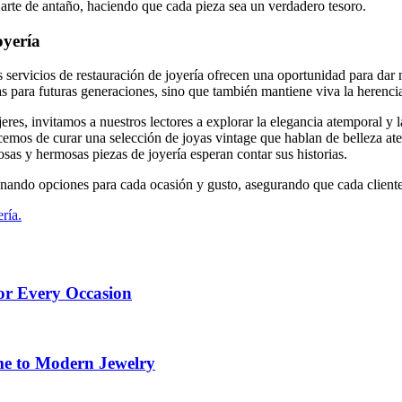
 arte de antaño, haciendo que cada pieza sea un verdadero tesoro.
oyería
 servicios de restauración de joyería ofrecen una oportunidad para dar n
as para futuras generaciones, sino que también mantiene viva la herenci
es, invitamos a nuestros lectores a explorar la elegancia atemporal y l
s de curar una selección de joyas vintage que hablan de belleza atemp
osas y hermosas piezas de joyería esperan contar sus historias.
nando opciones para cada ocasión y gusto, asegurando que cada cliente 
ría.
for Every Occasion
me to Modern Jewelry