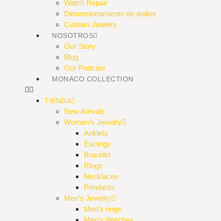
Watch Repair
Dimensionamiento de anillos
Custom Jewelry
NOSOTROS
Our Story
Blog
Our Podcast
MONACO COLLECTION
TIENDA
New Arrivals
Women’s Jewelry
Anklets
Earrings
Bracelet
Rings
Necklaces
Pendants
Men’s Jewelry
Men’s rings
Men’s Watches