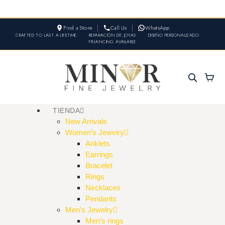
Find a Store
Call Us
WhatsApp
CRAFTED TO LAST A LIFETIME
•
REPARACIÓN DE JOYAS
•
DISEÑO PERSONALIZADO
•
FINANCING AVAILABLE
TIENDA
New Arrivals
Women’s Jewelry
Anklets
Earrings
Bracelet
Rings
Necklaces
Pendants
Men’s Jewelry
Men’s rings