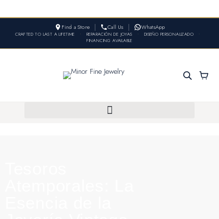
Find a Store
Call Us
WhatsApp
CRAFTED TO LAST A LIFETIME
•
REPARACIÓN DE JOYAS
•
DISEÑO PERSONALIZADO
•
FINANCING AVAILABLE
Tesoros
Atemporales: La
Esencia de la