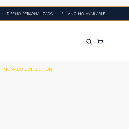
S
•
DISEÑO PERSONALIZADO
•
FINANCING AVAILABLE
MONACO COLLECTION