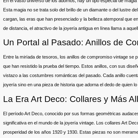
En el vasto universo de los adornos, hay un tipo especial de magia te
Esta magia no se trata solo del brillo de un diamante o del lustre de
cargan, las eras que han presenciado y la belleza atemporal que en
de distancia, el atractivo de la joyería antigua en línea llama a aquel
Un Portal al Pasado: Anillos de C
Entre la miríada de tesoros, los anillos de compromiso vintage se 
que han resistido la prueba del tiempo. Estos anillos, con sus diseño
vistazo a las costumbres románticas del pasado. Cada anillo cuenta
joyería sino en una pieza de historia que adorna el dedo de quien lo 
La Era Art Deco: Collares y Más Al
El período Art Deco, conocido por sus formas geométricas audace
significativa en el mundo de la joyería vintage. Los collares Art Deco
prosperidad de los años 1920 y 1930. Estas piezas no son merament