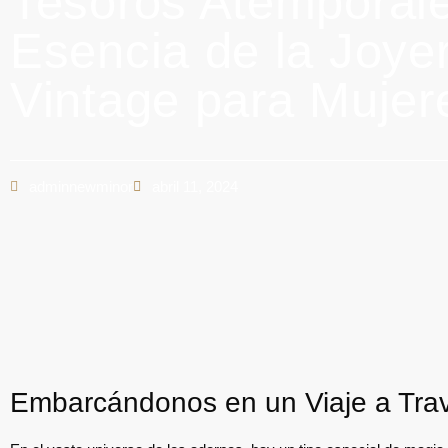
Tesoros Atemporale
Esencia de la Joye
Vintage para Mujer
adminnewminor
abril 11, 2024
Embarcándonos en un Viaje a Trav