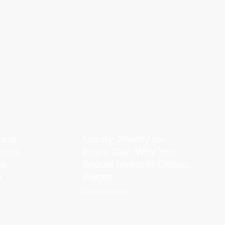
hind
Luxury Jewelry for
From
Every Day: Why You
to
Should Invest in Classic
y
Pieces
adminnewminor