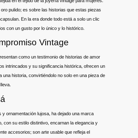
jida en el tejido de la joyería vintage para mujeres.
l oro pulido; es sobre las historias que estas piezas
capsulan. En la era donde todo está a solo un clic
los con un gusto por lo único y lo histórico.
ompromiso Vintage
presentan como un testimonio de historias de amor
s intrincados y su significancia histórica, ofrecen un
 una historia, convirtiéndolo no solo en una pieza de
lleva.
lá
s y ornamentación lujosa, ha dejado una marca
, con su estilo distintivo, encarnan la elegancia y
e accesorios; son arte usable que refleja el