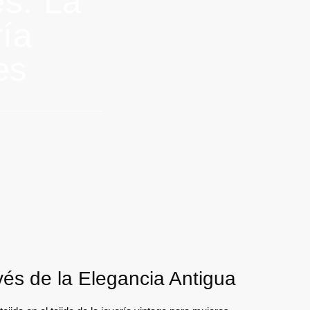
s: La
ría
es
és de la Elegancia Antigua