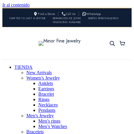
Ir al contenido
Find a Store
Call Us
WhatsApp
CRAFTED TO LAST A LIFETIME
•
REPARACIÓN DE JOYAS
•
DISEÑO PERSONALIZADO
•
FINANCING AVAILABLE
TIENDA
New Arrivals
Women’s Jewelry
Anklets
Earrings
Bracelet
Rings
Necklaces
Pendants
Men’s Jewelry
Men’s rings
Men’s Watches
Bracelets