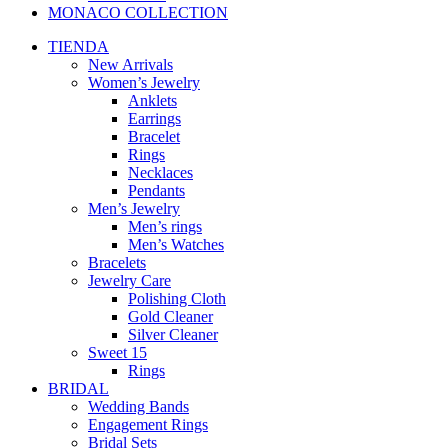
MONACO COLLECTION
TIENDA
New Arrivals
Women’s Jewelry
Anklets
Earrings
Bracelet
Rings
Necklaces
Pendants
Men’s Jewelry
Men’s rings
Men’s Watches
Bracelets
Jewelry Care
Polishing Cloth
Gold Cleaner
Silver Cleaner
Sweet 15
Rings
BRIDAL
Wedding Bands
Engagement Rings
Bridal Sets