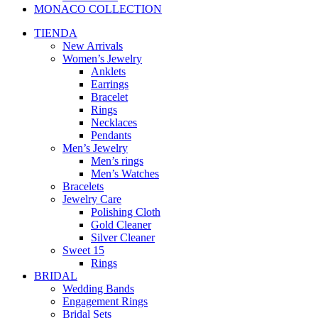
MONACO COLLECTION
TIENDA
New Arrivals
Women’s Jewelry
Anklets
Earrings
Bracelet
Rings
Necklaces
Pendants
Men’s Jewelry
Men’s rings
Men’s Watches
Bracelets
Jewelry Care
Polishing Cloth
Gold Cleaner
Silver Cleaner
Sweet 15
Rings
BRIDAL
Wedding Bands
Engagement Rings
Bridal Sets