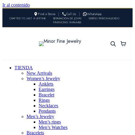
Ir al contenido
Find a Store
Call Us
WhatsApp
CRAFTED TO LAST A LIFETIME
•
REPARACIÓN DE JOYAS
•
DISEÑO PERSONALIZADO
•
FINANCING AVAILABLE
TIENDA
New Arrivals
Women’s Jewelry
Anklets
Earrings
Bracelet
Rings
Necklaces
Pendants
Men’s Jewelry
Men’s rings
Men’s Watches
Bracelets