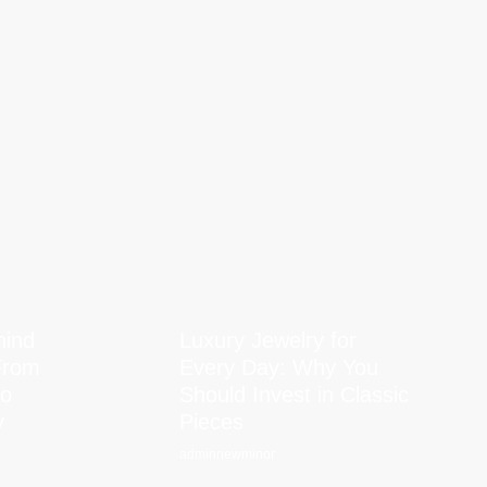
hind
Luxury Jewelry for
From
Every Day: Why You
to
Should Invest in Classic
y
Pieces
adminnewminor