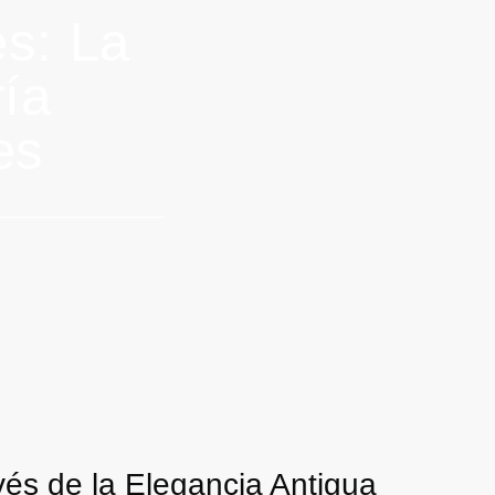
s: La
ría
es
és de la Elegancia Antigua