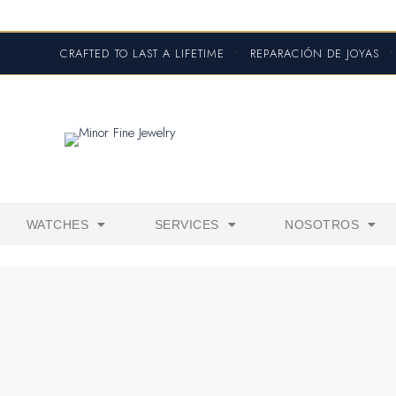
CRAFTED TO LAST A LIFETIME
•
REPARACIÓN DE JOYAS
•
WATCHES
SERVICES
NOSOTROS