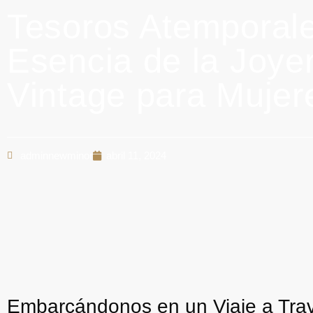
Tesoros Atemporale
Esencia de la Joye
Vintage para Mujer
adminnewminor
abril 11, 2024
Embarcándonos en un Viaje a Trav