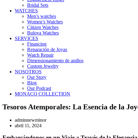
Bridal Sets
WATCHES
Men’s watches
Women’s Watches
Citizen Watches
Bulova Watches
SERVICES
Financing
Reparación de Joyas
Watch Repair
Dimensionamiento de anillos
Custom Jewelry
NOSOTROS
Our Story
Blog
Our Podcast
MONACO COLLECTION
Tesoros Atemporales: La Esencia de la Jo
adminnewminor
abril 11, 2024
Embarcándonos en un Viaje a Través de la Elegancia