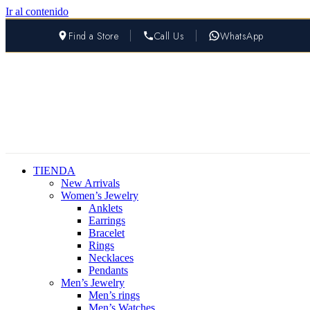
Ir al contenido
Find a Store
Call Us
WhatsApp
TIENDA
New Arrivals
Women’s Jewelry
Anklets
Earrings
Bracelet
Rings
Necklaces
Pendants
Men’s Jewelry
Men’s rings
Men’s Watches