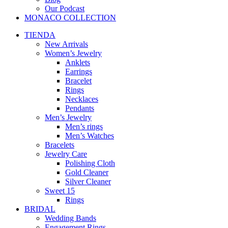
Our Podcast
MONACO COLLECTION
TIENDA
New Arrivals
Women’s Jewelry
Anklets
Earrings
Bracelet
Rings
Necklaces
Pendants
Men’s Jewelry
Men’s rings
Men’s Watches
Bracelets
Jewelry Care
Polishing Cloth
Gold Cleaner
Silver Cleaner
Sweet 15
Rings
BRIDAL
Wedding Bands
Engagement Rings