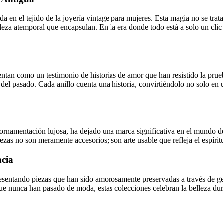
a en el tejido de la joyería vintage para mujeres. Esta magia no se trata 
leza atemporal que encapsulan. En la era donde todo está a solo un clic d
entan como un testimonio de historias de amor que han resistido la prueb
s del pasado. Cada anillo cuenta una historia, convirtiéndolo no solo en 
namentación lujosa, ha dejado una marca significativa en el mundo de la
ezas no son meramente accesorios; son arte usable que refleja el espíri
ncia
presentando piezas que han sido amorosamente preservadas a través de g
e nunca han pasado de moda, estas colecciones celebran la belleza dura