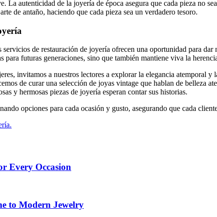
ve. La autenticidad de la joyería de época asegura que cada pieza no sea
 arte de antaño, haciendo que cada pieza sea un verdadero tesoro.
oyería
 servicios de restauración de joyería ofrecen una oportunidad para dar n
as para futuras generaciones, sino que también mantiene viva la herenci
es, invitamos a nuestros lectores a explorar la elegancia atemporal y l
s de curar una selección de joyas vintage que hablan de belleza atemp
osas y hermosas piezas de joyería esperan contar sus historias.
nando opciones para cada ocasión y gusto, asegurando que cada cliente 
ría.
for Every Occasion
me to Modern Jewelry