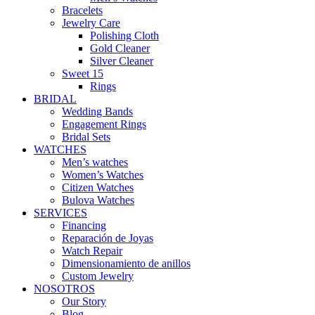
Bracelets
Jewelry Care
Polishing Cloth
Gold Cleaner
Silver Cleaner
Sweet 15
Rings
BRIDAL
Wedding Bands
Engagement Rings
Bridal Sets
WATCHES
Men’s watches
Women’s Watches
Citizen Watches
Bulova Watches
SERVICES
Financing
Reparación de Joyas
Watch Repair
Dimensionamiento de anillos
Custom Jewelry
NOSOTROS
Our Story
Blog