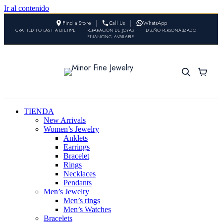
Ir al contenido
Find a Store
Call Us
WhatsApp
CRAFTED TO LAST A LIFETIME
•
REPARACIÓN DE JOYAS
•
DISEÑO PERSONALIZADO
•
FINANCING AVAILABLE
TIENDA
New Arrivals
Women’s Jewelry
Anklets
Earrings
Bracelet
Rings
Necklaces
Pendants
Men’s Jewelry
Men’s rings
Men’s Watches
Bracelets