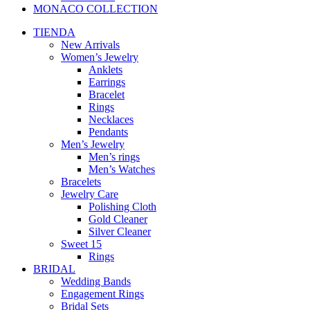
MONACO COLLECTION
TIENDA
New Arrivals
Women’s Jewelry
Anklets
Earrings
Bracelet
Rings
Necklaces
Pendants
Men’s Jewelry
Men’s rings
Men’s Watches
Bracelets
Jewelry Care
Polishing Cloth
Gold Cleaner
Silver Cleaner
Sweet 15
Rings
BRIDAL
Wedding Bands
Engagement Rings
Bridal Sets