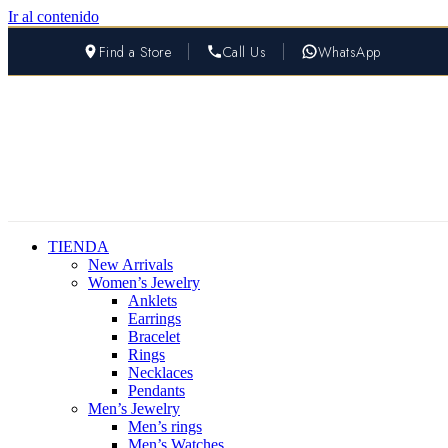
Ir al contenido
Find a Store
Call Us
WhatsApp
TIENDA
New Arrivals
Women’s Jewelry
Anklets
Earrings
Bracelet
Rings
Necklaces
Pendants
Men’s Jewelry
Men’s rings
Men’s Watches