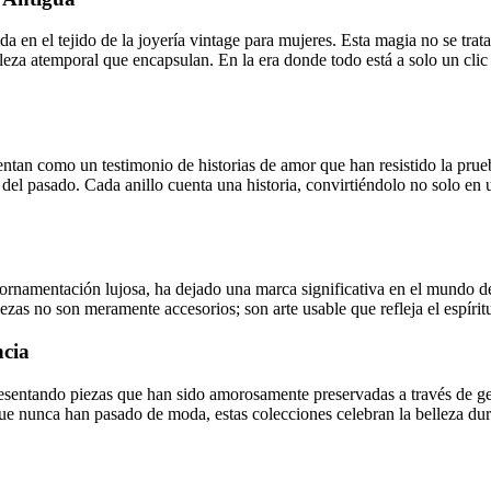
a en el tejido de la joyería vintage para mujeres. Esta magia no se trata 
leza atemporal que encapsulan. En la era donde todo está a solo un clic d
entan como un testimonio de historias de amor que han resistido la prueb
s del pasado. Cada anillo cuenta una historia, convirtiéndolo no solo en 
namentación lujosa, ha dejado una marca significativa en el mundo de la
ezas no son meramente accesorios; son arte usable que refleja el espíri
ncia
presentando piezas que han sido amorosamente preservadas a través de g
e nunca han pasado de moda, estas colecciones celebran la belleza dura