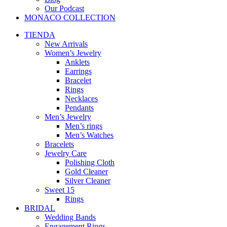
Our Podcast
MONACO COLLECTION
TIENDA
New Arrivals
Women’s Jewelry
Anklets
Earrings
Bracelet
Rings
Necklaces
Pendants
Men’s Jewelry
Men’s rings
Men’s Watches
Bracelets
Jewelry Care
Polishing Cloth
Gold Cleaner
Silver Cleaner
Sweet 15
Rings
BRIDAL
Wedding Bands
Engagement Rings