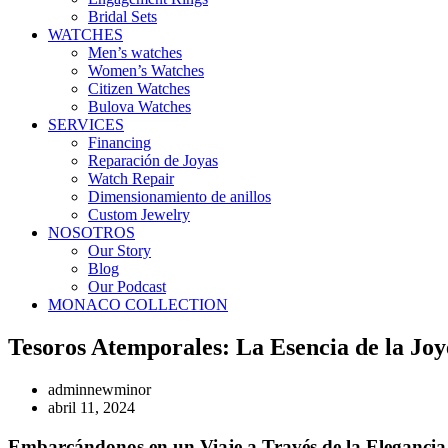
Bridal Sets
WATCHES
Men’s watches
Women’s Watches
Citizen Watches
Bulova Watches
SERVICES
Financing
Reparación de Joyas
Watch Repair
Dimensionamiento de anillos
Custom Jewelry
NOSOTROS
Our Story
Blog
Our Podcast
MONACO COLLECTION
Tesoros Atemporales: La Esencia de la Jo
adminnewminor
abril 11, 2024
Embarcándonos en un Viaje a Través de la Elegancia