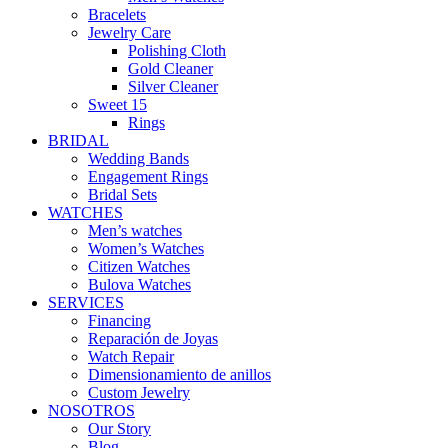
Bracelets
Jewelry Care
Polishing Cloth
Gold Cleaner
Silver Cleaner
Sweet 15
Rings
BRIDAL
Wedding Bands
Engagement Rings
Bridal Sets
WATCHES
Men’s watches
Women’s Watches
Citizen Watches
Bulova Watches
SERVICES
Financing
Reparación de Joyas
Watch Repair
Dimensionamiento de anillos
Custom Jewelry
NOSOTROS
Our Story
Blog