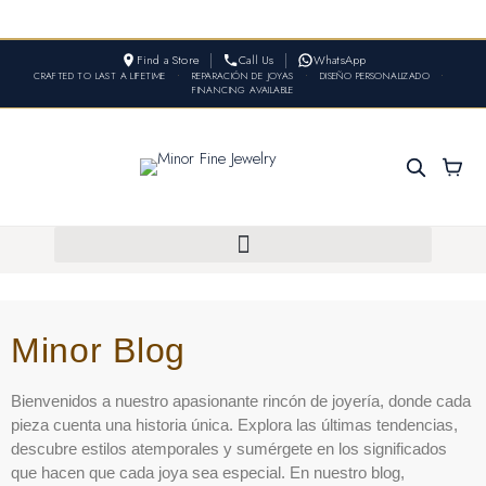
Find a Store
Call Us
WhatsApp
CRAFTED TO LAST A LIFETIME
•
REPARACIÓN DE JOYAS
•
DISEÑO PERSONALIZADO
•
FINANCING AVAILABLE
Minor Blog
Bienvenidos a nuestro apasionante rincón de joyería, donde cada
pieza cuenta una historia única. Explora las últimas tendencias,
descubre estilos atemporales y sumérgete en los significados
que hacen que cada joya sea especial. En nuestro blog,