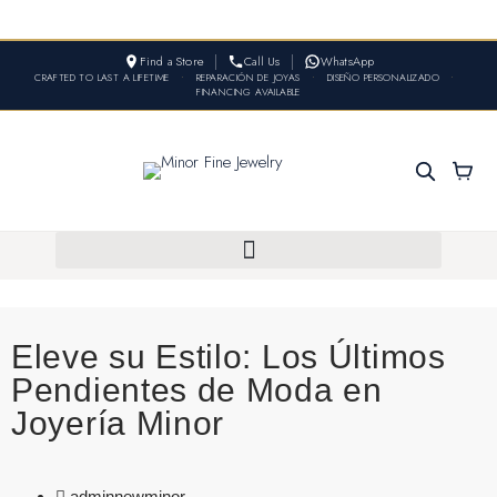
Find a Store
Call Us
WhatsApp
CRAFTED TO LAST A LIFETIME
•
REPARACIÓN DE JOYAS
•
DISEÑO PERSONALIZADO
•
FINANCING AVAILABLE
Eleve su Estilo: Los Últimos
Pendientes de Moda en
Joyería Minor
adminnewminor