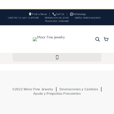
Find a Store
Call Us
WhatsApp
CRAFTED TO LAST A LIFETIME
•
REPARACIÓN DE JOYAS
•
DISEÑO PERSONALIZADO
•
FINANCING AVAILABLE
©2022 Minor Fine Jewelry
Devoluciones y Cambios
Ayuda y Preguntas Frecuentes