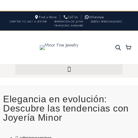
Find a Store
Call Us
WhatsApp
CRAFTED TO LAST A LIFETIME
•
REPARACIÓN DE JOYAS
•
DISEÑO PERSONALIZADO
•
FINANCING AVAILABLE
Elegancia en evolución:
Descubre las tendencias con
Joyería Minor
adminnewminor