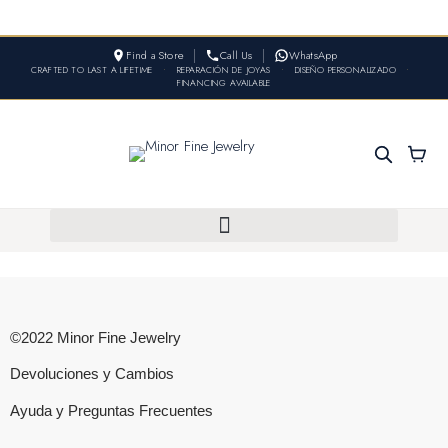
Find a Store
Call Us
WhatsApp
CRAFTED TO LAST A LIFETIME
•
REPARACIÓN DE JOYAS
•
DISEÑO PERSONALIZADO
•
FINANCING AVAILABLE
©2022 Minor Fine Jewelry
Devoluciones y Cambios
Ayuda y Preguntas Frecuentes