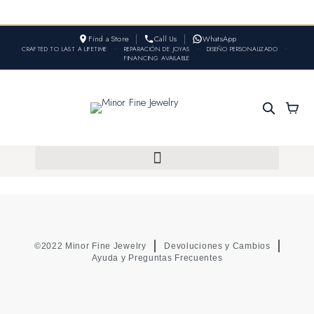
Find a Store
Call Us
WhatsApp
CRAFTED TO LAST A LIFETIME
•
REPARACIÓN DE JOYAS
•
DISEÑO PERSONALIZADO
•
FINANCING AVAILABLE
©2022 Minor Fine Jewelry
Devoluciones y Cambios
Ayuda y Preguntas Frecuentes