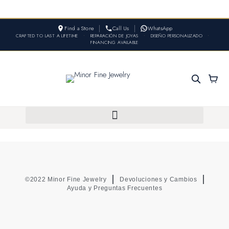
Find a Store
Call Us
WhatsApp
CRAFTED TO LAST A LIFETIME
•
REPARACIÓN DE JOYAS
•
DISEÑO PERSONALIZADO
•
FINANCING AVAILABLE
©2022 Minor Fine Jewelry
Devoluciones y Cambios
Ayuda y Preguntas Frecuentes