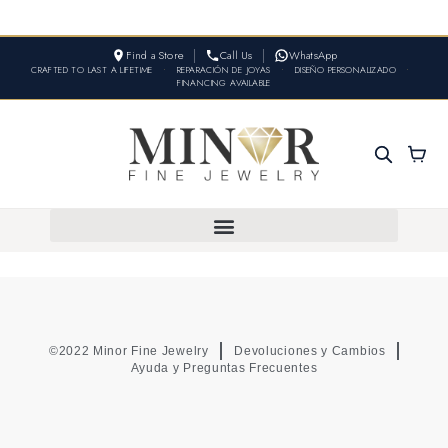
Find a Store
Call Us
WhatsApp
CRAFTED TO LAST A LIFETIME
•
REPARACIÓN DE JOYAS
•
DISEÑO PERSONALIZADO
•
FINANCING AVAILABLE
©2022 Minor Fine Jewelry
Devoluciones y Cambios
Ayuda y Preguntas Frecuentes