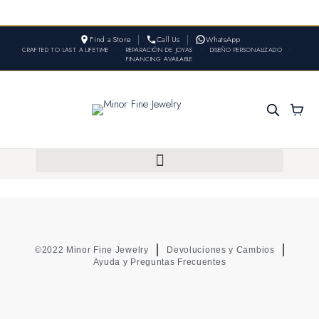
Find a Store
Call Us
WhatsApp
CRAFTED TO LAST A LIFETIME
•
REPARACIÓN DE JOYAS
•
DISEÑO PERSONALIZADO
•
FINANCING AVAILABLE
©2022 Minor Fine Jewelry
Devoluciones y Cambios
Ayuda y Preguntas Frecuentes