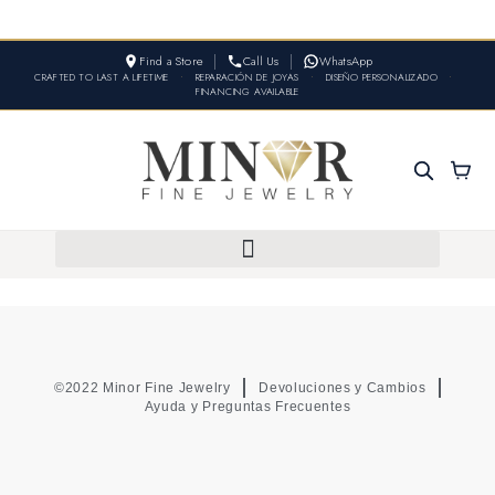
Find a Store
Call Us
WhatsApp
CRAFTED TO LAST A LIFETIME
•
REPARACIÓN DE JOYAS
•
DISEÑO PERSONALIZADO
•
FINANCING AVAILABLE
©2022 Minor Fine Jewelry
Devoluciones y Cambios
Ayuda y Preguntas Frecuentes