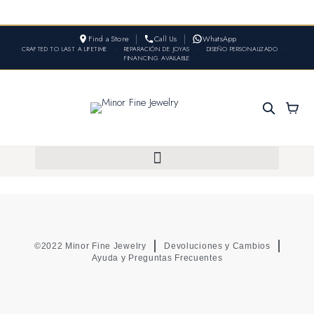
Find a Store
Call Us
WhatsApp
CRAFTED TO LAST A LIFETIME
•
REPARACIÓN DE JOYAS
•
DISEÑO PERSONALIZADO
•
FINANCING AVAILABLE
©2022 Minor Fine Jewelry
Devoluciones y Cambios
Ayuda y Preguntas Frecuentes