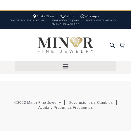
Find a Store
Call Us
WhatsApp
CRAFTED TO LAST A LIFETIME
•
REPARACIÓN DE JOYAS
•
DISEÑO PERSONALIZADO
•
FINANCING AVAILABLE
©2022 Minor Fine Jewelry
Devoluciones y Cambios
Ayuda y Preguntas Frecuentes