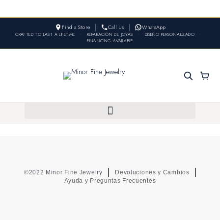
Find a Store
Call Us
WhatsApp
CRAFTED TO LAST A LIFETIME
•
REPARACIÓN DE JOYAS
•
DISEÑO PERSONALIZADO
•
FINANCING AVAILABLE
©2022 Minor Fine Jewelry
Devoluciones y Cambios
Ayuda y Preguntas Frecuentes