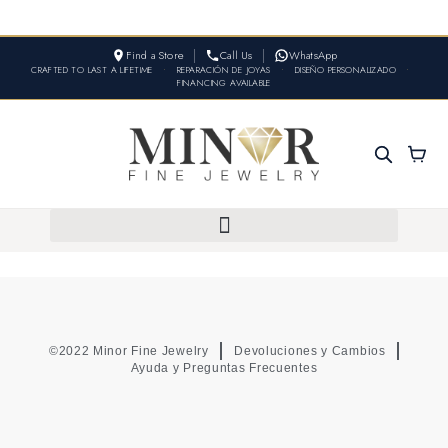
Find a Store
Call Us
WhatsApp
CRAFTED TO LAST A LIFETIME
•
REPARACIÓN DE JOYAS
•
DISEÑO PERSONALIZADO
•
FINANCING AVAILABLE
©2022 Minor Fine Jewelry
Devoluciones y Cambios
Ayuda y Preguntas Frecuentes