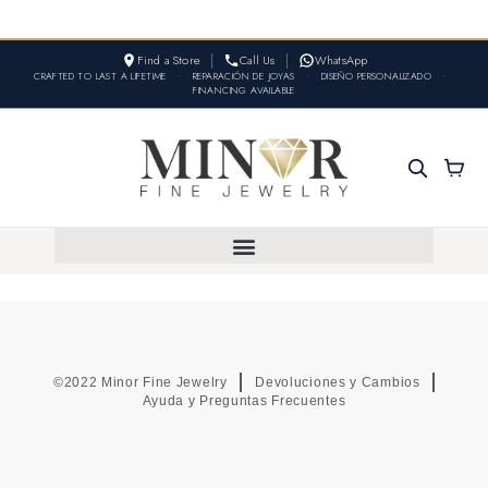
Find a Store
Call Us
WhatsApp
CRAFTED TO LAST A LIFETIME
•
REPARACIÓN DE JOYAS
•
DISEÑO PERSONALIZADO
•
FINANCING AVAILABLE
©2022 Minor Fine Jewelry
Devoluciones y Cambios
Ayuda y Preguntas Frecuentes